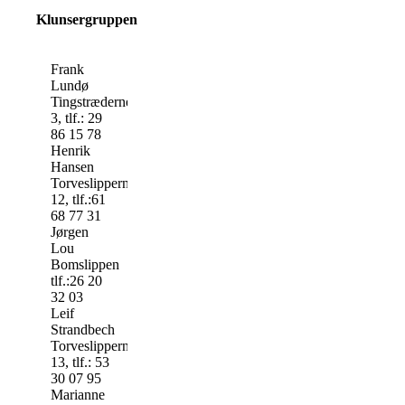
Klunsergruppen
Frank
Lundø
Tingstræderne
3, tlf.: 29
86 15 78
Henrik
Hansen
Torveslipperne
12, tlf.:61
68 77 31
Jørgen
Lou
Bomslippen
tlf.:26 20
32 03
Leif
Strandbech
Torveslipperne
13, tlf.: 53
30 07 95
Marianne