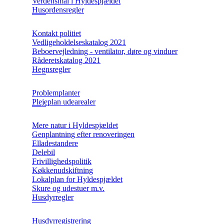
Verdensmål i Hyldespjældet
Husordensregler
Kontakt politiet
Vedligeholdelseskatalog 2021
Beboervejledning - ventilator, døre og vinduer
Råderetskatalog 2021
Hegnsregler
Problemplanter
Plejeplan udearealer
Mere natur i Hyldespjældet
Genplantning efter renoveringen
Elladestandere
Delebil
Frivillighedspolitik
Køkkenudskiftning
Lokalplan for Hyldespjældet
Skure og udestuer m.v.
Husdyrregler
Husdyrregistrering