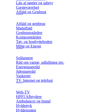
Lån af nøgler og udstyr
Gæsteværelset
Affald og Genbrug
Affald og genbrug
Madaffald
Genbrugsgården
Kompostgården
Tøj- og bogbytteboden
Miljø og Energi
Solfangere
Råd om varme, udluftning mv.
Energispareråd
Julespareråd
Vaskeriet
TV, Internet og telefoni
Web-TV
HPFI Afbrydere
Ambulancer og brand
Hyldetryk
Hyldeposten