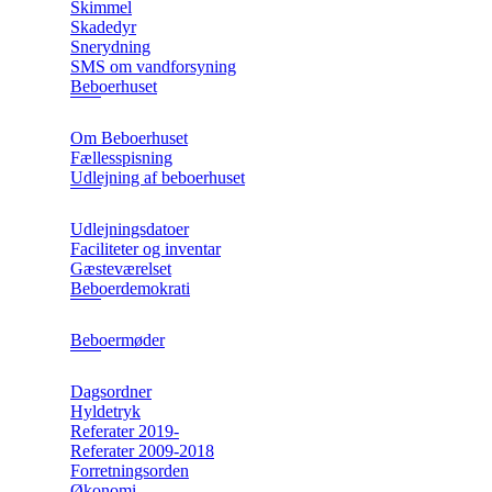
Skimmel
Skadedyr
Snerydning
SMS om vandforsyning
Beboerhuset
Om Beboerhuset
Fællesspisning
Udlejning af beboerhuset
Udlejningsdatoer
Faciliteter og inventar
Gæsteværelset
Beboerdemokrati
Beboermøder
Dagsordner
Hyldetryk
Referater 2019-
Referater 2009-2018
Forretningsorden
Økonomi