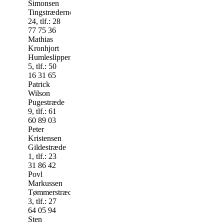
Simonsen
Tingstræderne
24, tlf.: 28
77 75 36
Mathias
Kronhjort
Humleslippen
5, tlf.: 50
16 31 65
Patrick
Wilson
Pugestræde
9, tlf.: 61
60 89 03
Peter
Kristensen
Gildestræde
1, tlf.: 23
31 86 42
Povl
Markussen
Tømmerstræde
3, tlf.: 27
64 05 94
Sten