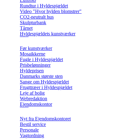
Luftfoto
Rundtur i Hyldespjældet
Video "Hvor hylden blomstrer"
CO2-neutralt hus
Skulpturbank
Tårnet
Hyldespjældets kunstværker
Før kunstværker
Mosaikkerne
Fugle i Hyldespjældet
Prisbelønninger
Hyldeprisen
Danmarks største sten
Sange om Hyldespjældet
Frugttræer i Hyldespjældet
Leje af bolig
Webredaktion
Ejendomskontor
Nyt fra Ejendomskontoret
Bestil service
Personale
Vagtordning