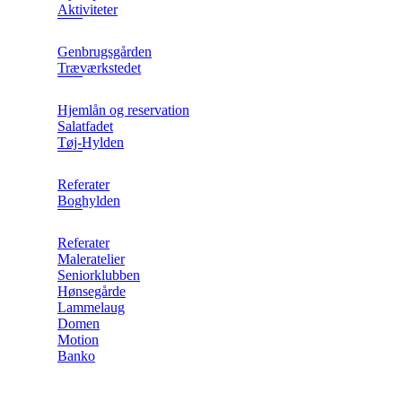
Aktiviteter
Genbrugsgården
Træværkstedet
Hjemlån og reservation
Salatfadet
Tøj-Hylden
Referater
Boghylden
Referater
Maleratelier
Seniorklubben
Hønsegårde
Lammelaug
Domen
Motion
Banko