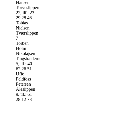
Hansen
Torveslipperne
22, tlf.: 23
29 28 46
Tobias
Nielsen
Tværslippen
7
Torben
Holm
Nikolajsen
Tingstræderne
5, tlf.: 40
62 26 51
Uffe
Feldfoss
Petersen
Åleslippen
9, tlf.: 61
28 12 78