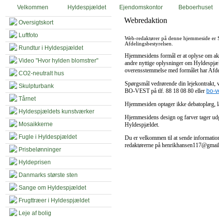
Velkommen
Hyldespjældet
Ejendomskontor
Beboerhuset
Webredaktion
Oversigtskort
Luftfoto
Web-redaktører på denne hjemmeside er 
Afdelingsbestyrelsen.
Rundtur i Hyldespjældet
Hjemmesidens formål er at oplyse om akt
Video "Hvor hylden blomstrer"
andre nyttige oplysninger om Hyldespjæl
overensstemmelse med formålet har Afdeli
CO2-neutralt hus
Spørgsmål vedrørende din lejekontrakt, ven
Skulpturbank
BO-VEST på tlf. 88 18 08 80 eller
bo-v
Tårnet
Hjemmesiden optager ikke debatoplæg, 
Hyldespjældets kunstværker
Hjemmesidens design og farver tager ud
Mosaikkerne
Hyldespjældet.
Fugle i Hyldespjældet
Du er velkommen til at sende informatione
redaktørerne på henrikhansen117@gmai
Prisbelønninger
Hyldeprisen
Danmarks største sten
Sange om Hyldespjældet
Frugttræer i Hyldespjældet
Leje af bolig