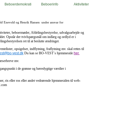
Beboerdemokrati
Beboerinfo
Aktiviteter
Sif Enevold og Henrik Hansen under ansvar for
iviteter, beboermøder, Afdelingsbestyrelse, udvalgsarbejde og
det. Opstår der tvivlspørgsmål om indlæg og ordlyd er i
ngsbestyrelsen ret til at beslutte ændringer.
telister, opsigelser, indflytning, fraflytning mv. skal rettes til
est@bo-vest.dk
Du kan se BO-VEST´s hjemmeside
her.
læserbreve mv.
gangspunkt i de grønne og bæredygtige værdier i
r, ris eller ros eller andet vedrørende hjemmesiden til web-
l.com