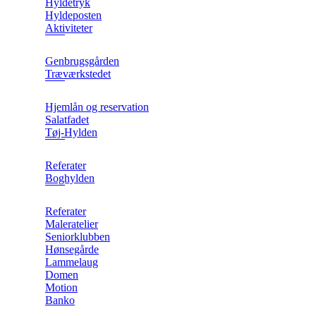
Hyldetryk
Hyldeposten
Aktiviteter
Genbrugsgården
Træværkstedet
Hjemlån og reservation
Salatfadet
Tøj-Hylden
Referater
Boghylden
Referater
Maleratelier
Seniorklubben
Hønsegårde
Lammelaug
Domen
Motion
Banko