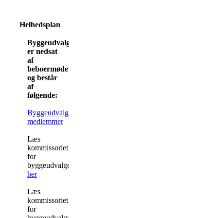
Helhedsplan
Byggeudvalget
er nedsat
af
beboermødet
og består
af
følgende:
Byggeudvalgets
medlemmer
Læs
kommissoriet
for
byggeudvalget
her
Læs
kommissoriet
for
byggeudvalgets