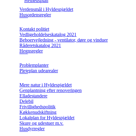
Helhedsplan
Verdensmål i Hyldespjældet
Husordensregler
Kontakt politiet
Vedligeholdelseskatalog 2021
Beboervejledning - ventilator, døre og vinduer
Råderetskatalog 2021
Hegnsregler
Problemplanter
Plejeplan udearealer
Mere natur i Hyldespjældet
Genplantning efter renoveringen
Elladestandere
Delebil
Frivillighedspolitik
Køkkenudskiftning
Lokalplan for Hyldespjældet
Skure og udestuer m.v.
Husdyrregler