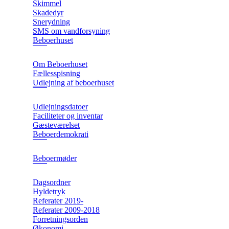
Skimmel
Skadedyr
Snerydning
SMS om vandforsyning
Beboerhuset
Om Beboerhuset
Fællesspisning
Udlejning af beboerhuset
Udlejningsdatoer
Faciliteter og inventar
Gæsteværelset
Beboerdemokrati
Beboermøder
Dagsordner
Hyldetryk
Referater 2019-
Referater 2009-2018
Forretningsorden
Økonomi