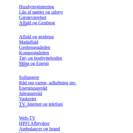
Husdyrregistrering
Lån af nøgler og udstyr
Gæsteværelset
Affald og Genbrug
Affald og genbrug
Madaffald
Genbrugsgården
Kompostgården
Tøj- og bogbytteboden
Miljø og Energi
Solfangere
Råd om varme, udluftning mv.
Energispareråd
Julespareråd
Vaskeriet
TV, Internet og telefoni
Web-TV
HPFI Afbrydere
Ambulancer og brand