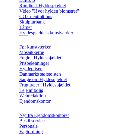
Luftfoto
Rundtur i Hyldespjældet
Video "Hvor hylden blomstrer"
CO2-neutralt hus
Skulpturbank
Tårnet
Hyldespjældets kunstværker
Før kunstværker
Mosaikkerne
Fugle i Hyldespjældet
Prisbelønninger
Hyldeprisen
Danmarks største sten
Sange om Hyldespjældet
Frugttræer i Hyldespjældet
Leje af bolig
Webredaktion
Ejendomskontor
Nyt fra Ejendomskontoret
Bestil service
Personale
Vagtordning