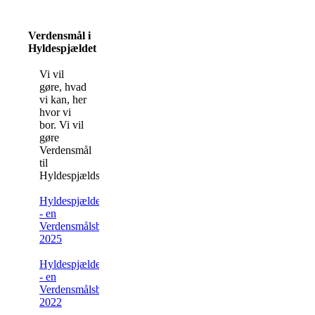
Verdensmål i
Hyldespjældet
Vi vil
gøre, hvad
vi kan, her
hvor vi
bor. Vi vil
gøre
Verdensmål
til
Hyldespjældsmål.
Hyldespjældet
- en
Verdensmålsbebyggelse
2025
Hyldespjældet
- en
Verdensmålsbebyggelse
2022