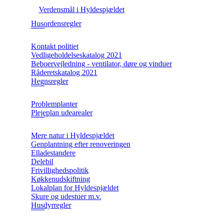
Verdensmål i Hyldespjældet
Husordensregler
Kontakt politiet
Vedligeholdelseskatalog 2021
Beboervejledning - ventilator, døre og vinduer
Råderetskatalog 2021
Hegnsregler
Problemplanter
Plejeplan udearealer
Mere natur i Hyldespjældet
Genplantning efter renoveringen
Elladestandere
Delebil
Frivillighedspolitik
Køkkenudskiftning
Lokalplan for Hyldespjældet
Skure og udestuer m.v.
Husdyrregler