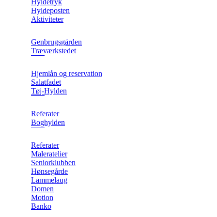
Hyldetryk
Hyldeposten
Aktiviteter
Genbrugsgården
Træværkstedet
Hjemlån og reservation
Salatfadet
Tøj-Hylden
Referater
Boghylden
Referater
Maleratelier
Seniorklubben
Hønsegårde
Lammelaug
Domen
Motion
Banko