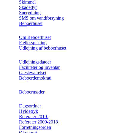
Skimmel
Skadedyr
Snerydning
SMS om vandforsyning
Beboerhuset
Om Beboerhuset
Fællesspisning
Udlejning af beboerhuset
Udlejningsdatoer
Faciliteter og inventar
Gæsteværelset
Beboerdemokrati
Beboermøder
Dagsordner
Hyldetryk
Referater 2019-
Referater 2009-2018
Forretningsorden
Økonomi