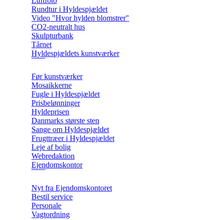
Luftfoto
Rundtur i Hyldespjældet
Video "Hvor hylden blomstrer"
CO2-neutralt hus
Skulpturbank
Tårnet
Hyldespjældets kunstværker
Før kunstværker
Mosaikkerne
Fugle i Hyldespjældet
Prisbelønninger
Hyldeprisen
Danmarks største sten
Sange om Hyldespjældet
Frugttræer i Hyldespjældet
Leje af bolig
Webredaktion
Ejendomskontor
Nyt fra Ejendomskontoret
Bestil service
Personale
Vagtordning