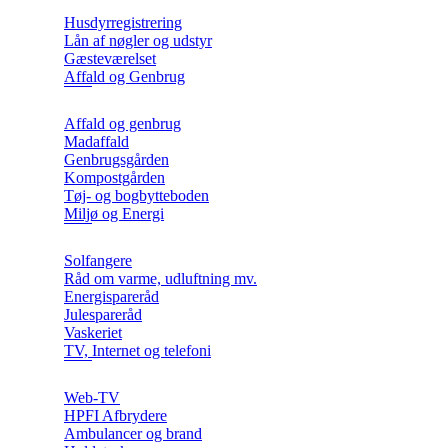
Husdyrregistrering
Lån af nøgler og udstyr
Gæsteværelset
Affald og Genbrug
Affald og genbrug
Madaffald
Genbrugsgården
Kompostgården
Tøj- og bogbytteboden
Miljø og Energi
Solfangere
Råd om varme, udluftning mv.
Energispareråd
Julespareråd
Vaskeriet
TV, Internet og telefoni
Web-TV
HPFI Afbrydere
Ambulancer og brand